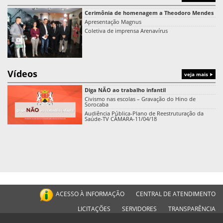
Cerimônia de homenagem a Theodoro Mendes
Apresentação Magnus
Coletiva de imprensa Arenavírus
Vídeos
veja mais
Diga NÃO ao trabalho infantil
Civismo nas escolas – Gravação do Hino de
Sorocaba
Audiência Pública-Plano de Reestruturação da
Saúde-TV CÂMARA-11/04/18
ACESSO À INFORMAÇÃO
CENTRAL DE ATENDIMENTO
LICITAÇÕES
SERVIDORES
TRANSPARÊNCIA