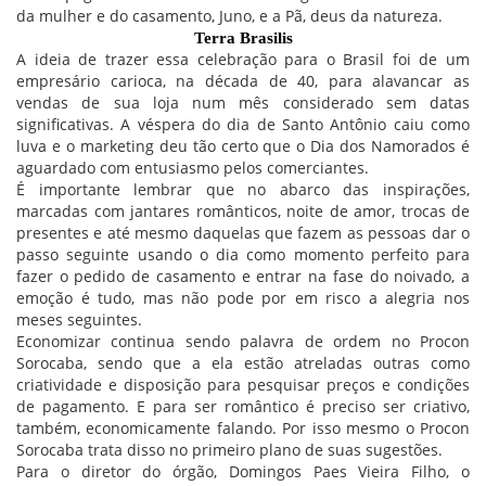
da mulher e do casamento, Juno, e a Pã, deus da natureza.
Terra Brasilis
A ideia de trazer essa celebração para o Brasil foi de um
empresário carioca, na década de 40, para alavancar as
vendas de sua loja num mês considerado sem datas
significativas. A véspera do dia de Santo Antônio caiu como
luva e o marketing deu tão certo que o Dia dos Namorados é
aguardado com entusiasmo pelos comerciantes.
É importante lembrar que no abarco das inspirações,
marcadas com jantares românticos, noite de amor, trocas de
presentes e até mesmo daquelas que fazem as pessoas dar o
passo seguinte usando o dia como momento perfeito para
fazer o pedido de casamento e entrar na fase do noivado, a
emoção é tudo, mas não pode por em risco a alegria nos
meses seguintes.
Economizar continua sendo palavra de ordem no Procon
Sorocaba, sendo que a ela estão atreladas outras como
criatividade e disposição para pesquisar preços e condições
de pagamento. E para ser romântico é preciso ser criativo,
também, economicamente falando. Por isso mesmo o Procon
Sorocaba trata disso no primeiro plano de suas sugestões.
Para o diretor do órgão, Domingos Paes Vieira Filho, o