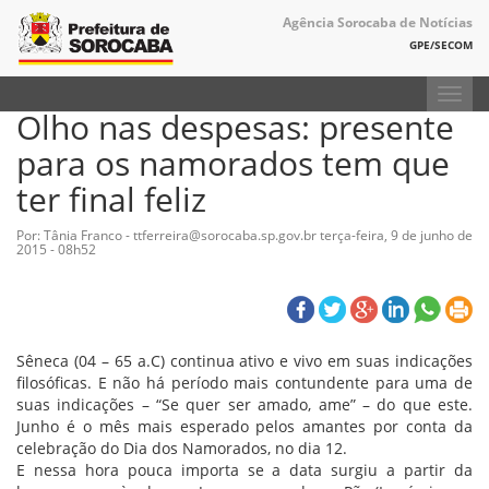
Agência Sorocaba de Notícias
GPE/SECOM
Toggl
Olho nas despesas: presente
navig
para os namorados tem que
ter final feliz
Por: Tânia Franco - ttferreira@sorocaba.sp.gov.br
terça-feira, 9 de junho de
2015 - 08h52
Sêneca (04 – 65 a.C) continua ativo e vivo em suas indicações
filosóficas. E não há período mais contundente para uma de
suas indicações – “Se quer ser amado, ame” – do que este.
Junho é o mês mais esperado pelos amantes por conta da
celebração do Dia dos Namorados, no dia 12.
E nessa hora pouca importa se a data surgiu a partir da