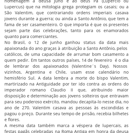
homenagem à deusa Juno e ao deus Pã (Lupércio ou
Lupercus) que na mitologia grega protegiam os casais; ou a
São Valentim, que contrariando ordens imperiais casava
jovens durante a guerra; ou ainda a Santo Antônio, que tem a
fama de ser casamenteiro. O que importa é que os presentes
sejam parte das celebrações, tanto para os enamorados
quanto para comerciantes.
No Brasil, o 12 de junho ganhou status da data mais
apaixonada do ano graças à atribuição a Santo Antônio, pelos
católicos, de uma capacidade de arrumar bom casamento a
quem pedir. Em tantos outros países, 14 de fevereiro é o dia
de lembrar dos apaixonados (Valentine´s Day). Nossos
vizinhos, Argentina e Chile, usam esse calendário no
hemisfério Sul. A data lembra a morte do bispo Valentim,
martirizado na Antiguidade por ter ido contra as ordens do
imperador romano Claudio II que, atribuindo maior
disposição e determinação aos jovens solteiros que entravam
para seu poderoso exército, mandou decapita-lo nesse dia, no
ano de 270. Valentim casava as pessoas às escondidas e
pagou o preço. Durante seu tempo de prisão, recebia bilhetes
e flores.
A mesma data também marca a véspera de lupercais, as
festas pagãs celebradas na Roma Antiga em honra da deusa