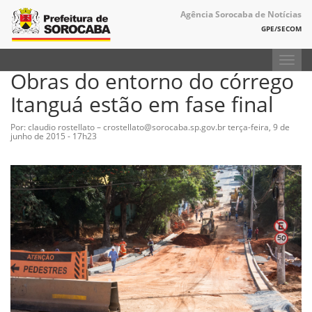
Agência Sorocaba de Notícias
GPE/SECOM
Toggl
Obras do entorno do córrego
navig
Itanguá estão em fase final
Por: claudio rostellato – crostellato@sorocaba.sp.gov.br
terça-feira, 9 de
junho de 2015 - 17h23