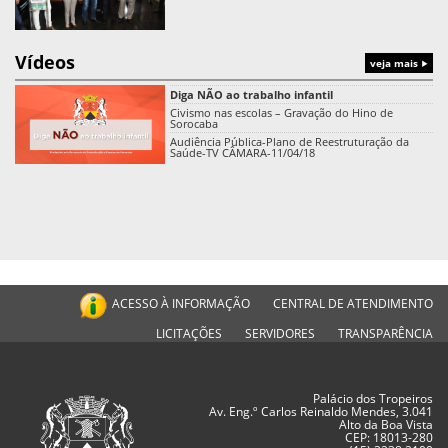
Vídeos
veja mais
Diga NÃO ao trabalho infantil
Civismo nas escolas – Gravação do Hino de
Sorocaba
Audiência Pública-Plano de Reestruturação da
Saúde-TV CÂMARA-11/04/18
ACESSO À INFORMAÇÃO
CENTRAL DE ATENDIMENTO
LICITAÇÕES
SERVIDORES
TRANSPARÊNCIA
Palácio dos Tropeiros
Av. Eng.º Carlos Reinaldo Mendes, 3.041
Alto da Boa Vista
CEP: 18013-280