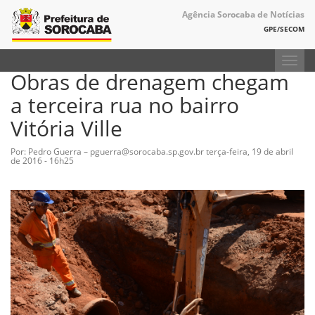
Agência Sorocaba de Notícias
GPE/SECOM
Toggl
Obras de drenagem chegam
navig
a terceira rua no bairro
Vitória Ville
Por: Pedro Guerra – pguerra@sorocaba.sp.gov.br
terça-feira, 19 de abril
de 2016 - 16h25