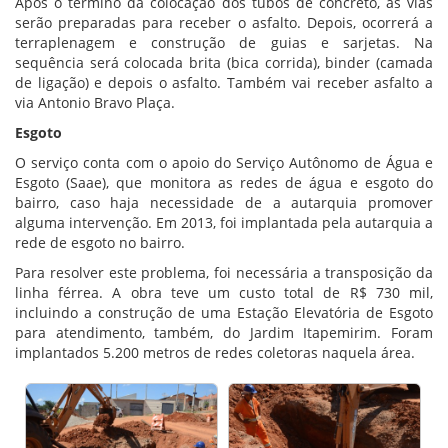
Após o término da colocação dos tubos de concreto, as vias
serão preparadas para receber o asfalto. Depois, ocorrerá a
terraplenagem e construção de guias e sarjetas. Na
sequência será colocada brita (bica corrida), binder (camada
de ligação) e depois o asfalto. Também vai receber asfalto a
via Antonio Bravo Plaça.
Esgoto
O serviço conta com o apoio do Serviço Autônomo de Água e
Esgoto (Saae), que monitora as redes de água e esgoto do
bairro, caso haja necessidade de a autarquia promover
alguma intervenção. Em 2013, foi implantada pela autarquia a
rede de esgoto no bairro.
Para resolver este problema, foi necessária a transposição da
linha férrea. A obra teve um custo total de R$ 730 mil,
incluindo a construção de uma Estação Elevatória de Esgoto
para atendimento, também, do Jardim Itapemirim. Foram
implantados 5.200 metros de redes coletoras naquela área.