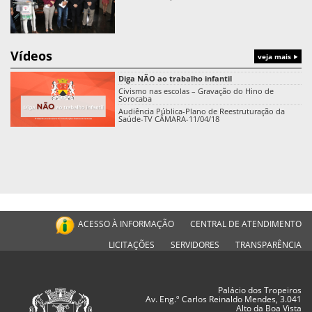
Vídeos
veja mais
Diga NÃO ao trabalho infantil
Civismo nas escolas – Gravação do Hino de
Sorocaba
Audiência Pública-Plano de Reestruturação da
Saúde-TV CÂMARA-11/04/18
ACESSO À INFORMAÇÃO
CENTRAL DE ATENDIMENTO
LICITAÇÕES
SERVIDORES
TRANSPARÊNCIA
Palácio dos Tropeiros
Av. Eng.º Carlos Reinaldo Mendes, 3.041
Alto da Boa Vista