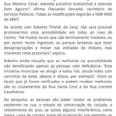
Rua Moreira César, Avenida Juscelino Kubistchek e Avenida
Dom Aguirre”, afirma Oduvaldo Denadai, secretário de
Serviços Públicos. Todas as modificações seguirão a NBR 9050
da ABNT.
De acordo com Roberto Thomé, da Serp, não será possível
promovermos essa acessibilidade em todas as ruas do
Centro. “Há muitos locais que são tecnicamente inviáveis, ou
por serem muito íngremes, ou porque teríamos que fazer
desapropriações e mexer nas entradas de imóveis, mas
criaremos rotas acessíveis”, explica.
Roberto ainda ressalta que as melhorias na acessibilidade
não beneficiarão apenas as pessoas com deficiência: “Esta
iniciativa municipal vai atingir a todos nós, desde mães com
carrinhos de bebê, obesos e idosos, por exemplo”. Entre os
locais que já foram verificados e podem receber melhorias
são os cruzamentos da Rua Santa Cruz e da Rua Coronel
Cavalheiros.
Na pesquisa, as pessoas vão poder relatar os problemas
existentes na rua, o estado de conservação da calçada, o
revestimento do piso, se existe alguma interferência, como
lixeira, caixa de correio, poste de iluminação, por exemplo, se