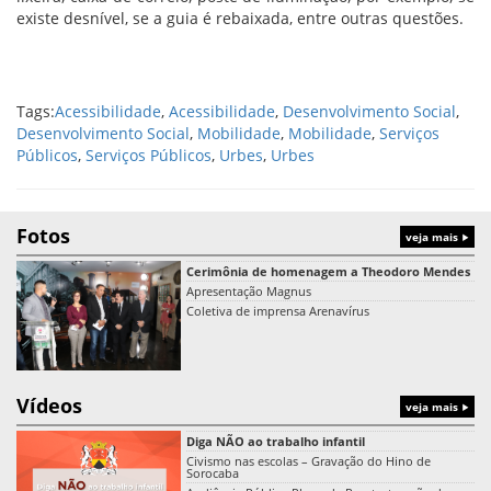
existe desnível, se a guia é rebaixada, entre outras questões.
Tags:
Acessibilidade
,
Acessibilidade
,
Desenvolvimento Social
,
Desenvolvimento Social
,
Mobilidade
,
Mobilidade
,
Serviços
Públicos
,
Serviços Públicos
,
Urbes
,
Urbes
Fotos
veja mais
Cerimônia de homenagem a Theodoro Mendes
Apresentação Magnus
Coletiva de imprensa Arenavírus
Vídeos
veja mais
Diga NÃO ao trabalho infantil
Civismo nas escolas – Gravação do Hino de
Sorocaba