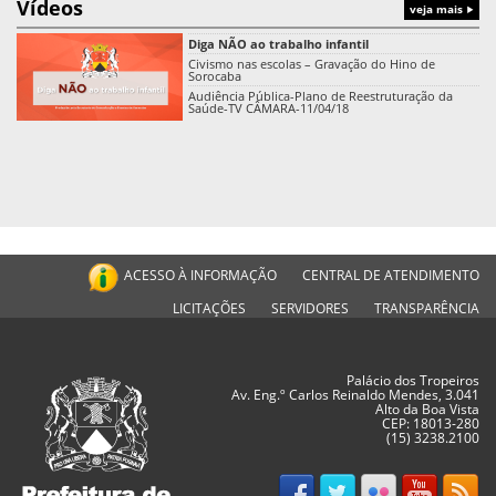
Vídeos
veja mais
Diga NÃO ao trabalho infantil
Civismo nas escolas – Gravação do Hino de
Sorocaba
Audiência Pública-Plano de Reestruturação da
Saúde-TV CÂMARA-11/04/18
ACESSO À INFORMAÇÃO
CENTRAL DE ATENDIMENTO
LICITAÇÕES
SERVIDORES
TRANSPARÊNCIA
Palácio dos Tropeiros
Av. Eng.º Carlos Reinaldo Mendes, 3.041
Alto da Boa Vista
CEP: 18013-280
(15) 3238.2100