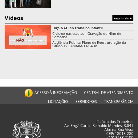
Vídeos
veja mais
Diga NÃO ao trabalho infantil
Civismo nas escolas – Gravação do Hino de
Sorocaba
Audiência Pública-Plano de Reestruturação da
Saúde-TV CÂMARA-11/04/18
ACESSO À INFORMAÇÃO
CENTRAL DE ATENDIMENTO
LICITAÇÕES
SERVIDORES
TRANSPARÊNCIA
Palácio dos Tropeiros
Av. Eng.º Carlos Reinaldo Mendes, 3.041
Alto da Boa Vista
CEP: 18013-280
(15) 3238.2100