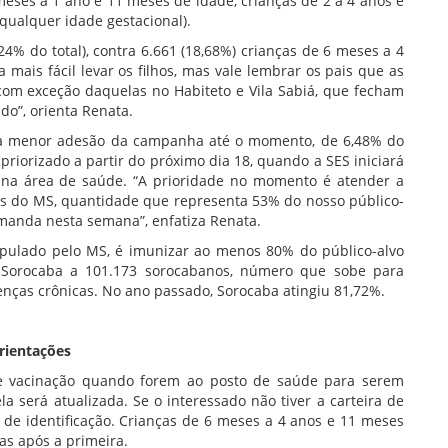
eses a 1 ano e 11 meses de idade, crianças de 2 a 4 anos e
qualquer idade gestacional).
24% do total), contra 6.661 (18,68%) crianças de 6 meses a 4
 mais fácil levar os filhos, mas vale lembrar os pais que as
om exceção daquelas no Habiteto e Vila Sabiá, que fecham
do”, orienta Renata.
 a menor adesão da campanha até o momento, de 6,48% do
 priorizado a partir do próximo dia 18, quando a SES iniciará
s na área de saúde. “A prioridade no momento é atender a
 do MS, quantidade que representa 53% do nosso público-
manda nesta semana”, enfatiza Renata.
pulado pelo MS, é imunizar ao menos 80% do público-alvo
Sorocaba a 101.173 sorocabanos, número que sobe para
enças crônicas. No ano passado, Sorocaba atingiu 81,72%.
rientações
de vacinação quando forem ao posto de saúde para serem
a será atualizada. Se o interessado não tiver a carteira de
de identificação. Crianças de 6 meses a 4 anos e 11 meses
as após a primeira.