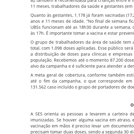
B), também é recomendada para crianças entre 6 m
11 meses, trabalhadores da saúde e gestantes (em 
Quanto às gestantes, 1.178 já foram vacinadas (17,
anos e 11 meses de idade. “No final de semana fica
UBSs funcionam até as 18h30 durante a semana, c
às 17h. É importante tomar a vacina e estar preveni
O grupo de trabalhadores da área de saúde tem
total, com 1.098 doses aplicadas. Esse público será
a distribuição de doses para clínicas e empresa
população. Recebemos até o momento 87.200 doses
alvo da campanha e é suficiente para atender a de
A meta geral de cobertura, conforme também esti
até o fim da campanha, o que corresponde em 
131.562 caso incluído o grupo de portadores de do
O
A SES orienta as pessoas a levarem a carteira 
imunizadas. Se houver alguma vacina em atraso, el
vacinação em mãos é preciso levar um documento 
precisam tomar duas doses, sendo a segunda 30 di