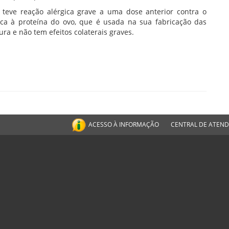
eve reação alérgica grave a uma dose anterior contra o
ica à proteína do ovo, que é usada na sua fabricação das
ura e não tem efeitos colaterais graves.
ACESSO À INFORMAÇÃO
CENTRAL DE ATEN