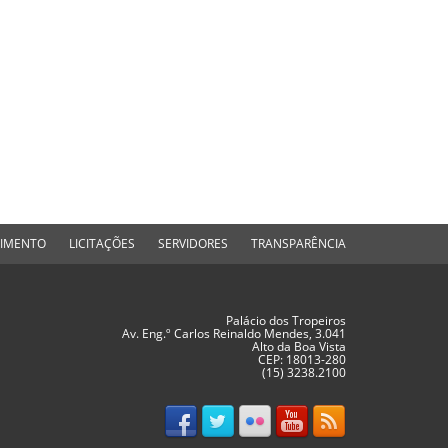
DIMENTO
LICITAÇÕES
SERVIDORES
TRANSPARÊNCIA
Palácio dos Tropeiros
Av. Eng.º Carlos Reinaldo Mendes, 3.041
Alto da Boa Vista
CEP: 18013-280
(15) 3238.2100