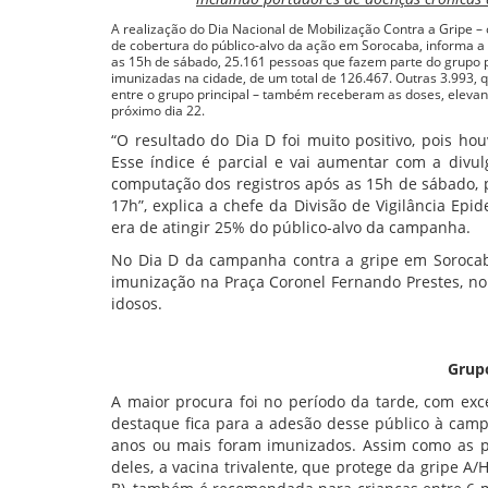
A realização do Dia Nacional de Mobilização Contra a Gripe – 
de cobertura do público-alvo da ação em Sorocaba, informa a
as 15h de sábado, 25.161 pessoas que fazem parte do grupo pr
imunizadas na cidade, de um total de 126.467. Outras 3.993, 
entre o grupo principal – também receberam as doses, eleva
próximo dia 22.
“O resultado do Dia D foi muito positivo, pois h
Esse índice é parcial e vai aumentar com a divu
computação dos registros após as 15h de sábado, 
17h”, explica a chefe da Divisão de Vigilância Epi
era de atingir 25% do público-alvo da campanha.
No Dia D da campanha contra a gripe em Sorocab
imunização na Praça Coronel Fernando Prestes, n
idosos.
Grupo
A maior procura foi no período da tarde, com exc
destaque fica para a adesão desse público à camp
anos ou mais foram imunizados. Assim como as pu
deles, a vacina trivalente, que protege da gripe A/