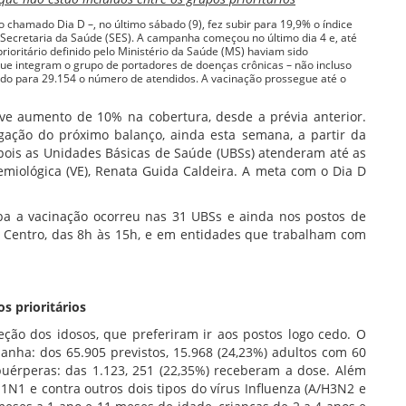
o chamado Dia D –, no último sábado (9), fez subir para 19,9% o índice
 Secretaria da Saúde (SES). A campanha começou no último dia 4 e, até
ioritário definido pelo Ministério da Saúde (MS) haviam sido
que integram o grupo de portadores de doenças crônicas – não incluso
ndo para 29.154 o número de atendidos. A vacinação prossegue até o
ouve aumento de 10% na cobertura, desde a prévia anterior.
lgação do próximo balanço, ainda esta semana, a partir da
pois as Unidades Básicas de Saúde (UBSs) atenderam até as
demiológica (VE), Renata Guida Caldeira. A meta com o Dia D
a a vacinação ocorreu nas 31 UBSs e ainda nos postos de
o Centro, das 8h às 15h, e em entidades que trabalham com
s prioritários
eção dos idosos, que preferiram ir aos postos logo cedo. O
anha: dos 65.905 previstos, 15.968 (24,23%) adultos com 60
érperas: das 1.123, 251 (22,35%) receberam a dose. Além
H1N1 e contra outros dois tipos do vírus Influenza (A/H3N2 e