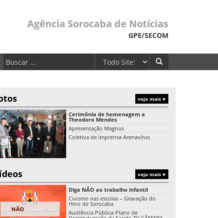
Agência Sorocaba de Notícias
GPE/SECOM
otos
veja mais
Cerimônia de homenagem a
Theodoro Mendes
Apresentação Magnus
Coletiva de imprensa Arenavírus
ídeos
veja mais
Diga NÃO ao trabalho infantil
Civismo nas escolas – Gravação do
Hino de Sorocaba
Audiência Pública-Plano de
Reestruturação da Saúde-TV CÂMARA-