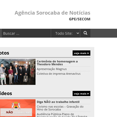
Agência Sorocaba de Notícias
GPE/SECOM
otos
veja mais
Cerimônia de homenagem a
Theodoro Mendes
Apresentação Magnus
Coletiva de imprensa Arenavírus
ídeos
veja mais
Diga NÃO ao trabalho infantil
Civismo nas escolas – Gravação do
Hino de Sorocaba
Audiência Pública-Plano de
Reestruturação da Saúde-TV CÂMARA-