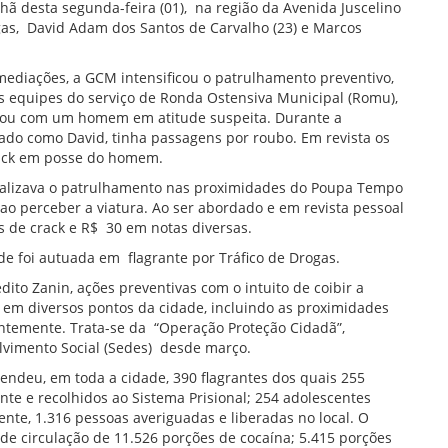
ã desta segunda-feira (01), na região da Avenida Juscelino
ogas, David Adam dos Santos de Carvalho (23) e Marcos
ediações, a GCM intensificou o patrulhamento preventivo,
s equipes do serviço de Ronda Ostensiva Municipal (Romu),
arou com um homem em atitude suspeita. Durante a
cado como David, tinha passagens por roubo. Em revista os
rack em posse do homem.
alizava o patrulhamento nas proximidades do Poupa Tempo
ao perceber a viatura. Ao ser abordado e em revista pessoal
s de crack e R$ 30 em notas diversas.
nde foi autuada em flagrante por Tráfico de Drogas.
to Zanin, ações preventivas com o intuito de coibir a
 em diversos pontos da cidade, incluindo as proximidades
entemente. Trata-se da “Operação Proteção Cidadã”,
lvimento Social (Sedes) desde março.
ndeu, em toda a cidade, 390 flagrantes dos quais 255
nte e recolhidos ao Sistema Prisional; 254 adolescentes
te, 1.316 pessoas averiguadas e liberadas no local. O
de circulação de 11.526 porções de cocaína; 5.415 porções