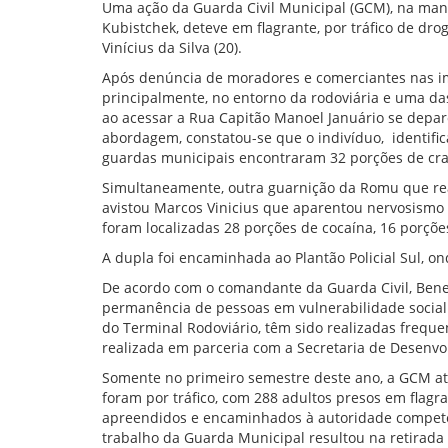
Uma ação da Guarda Civil Municipal (GCM), na manh
Kubistchek, deteve em flagrante, por tráfico de dr
Vinícius da Silva (20).
Após denúncia de moradores e comerciantes nas im
principalmente, no entorno da rodoviária e uma da
ao acessar a Rua Capitão Manoel Januário se dep
abordagem, constatou-se que o indivíduo, identifi
guardas municipais encontraram 32 porções de c
Simultaneamente, outra guarnição da Romu que re
avistou Marcos Vinicius que aparentou nervosismo 
foram localizadas 28 porções de cocaína, 16 porçõe
A dupla foi encaminhada ao Plantão Policial Sul, o
De acordo com o comandante da Guarda Civil, Benedi
permanência de pessoas em vulnerabilidade social
do Terminal Rodoviário, têm sido realizadas frequ
realizada em parceria com a Secretaria de Desenvo
Somente no primeiro semestre deste ano, a GCM ate
foram por tráfico, com 288 adultos presos em flagra
apreendidos e encaminhados à autoridade competen
trabalho da Guarda Municipal resultou na retirada 