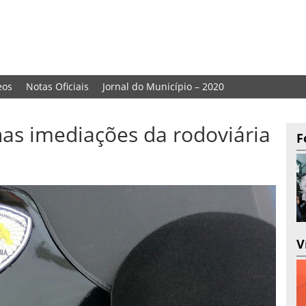
eos
Notas Oficiais
Jornal do Município – 2020
as imediações da rodoviária
F
V