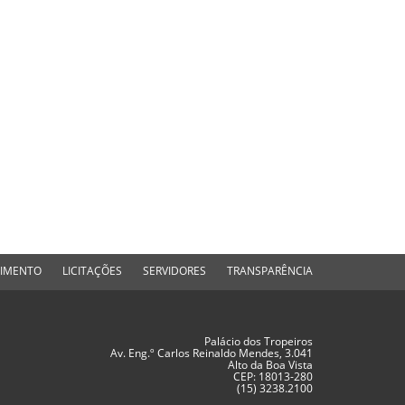
DIMENTO
LICITAÇÕES
SERVIDORES
TRANSPARÊNCIA
Palácio dos Tropeiros
Av. Eng.º Carlos Reinaldo Mendes, 3.041
Alto da Boa Vista
CEP: 18013-280
(15) 3238.2100