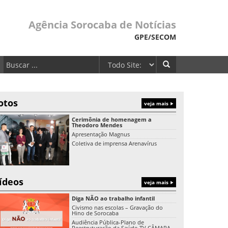
Agência Sorocaba de Notícias
GPE/SECOM
otos
veja mais
Cerimônia de homenagem a
Theodoro Mendes
Apresentação Magnus
Coletiva de imprensa Arenavírus
ídeos
veja mais
Diga NÃO ao trabalho infantil
Civismo nas escolas – Gravação do
Hino de Sorocaba
Audiência Pública-Plano de
Reestruturação da Saúde-TV CÂMARA-