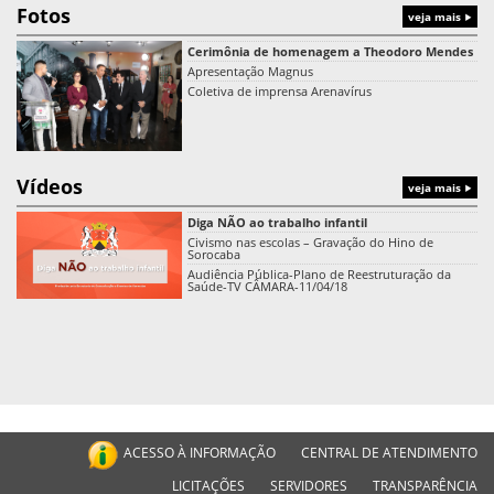
Fotos
veja mais
Cerimônia de homenagem a Theodoro Mendes
Apresentação Magnus
Coletiva de imprensa Arenavírus
Vídeos
veja mais
Diga NÃO ao trabalho infantil
Civismo nas escolas – Gravação do Hino de
Sorocaba
Audiência Pública-Plano de Reestruturação da
Saúde-TV CÂMARA-11/04/18
ACESSO À INFORMAÇÃO
CENTRAL DE ATENDIMENTO
LICITAÇÕES
SERVIDORES
TRANSPARÊNCIA