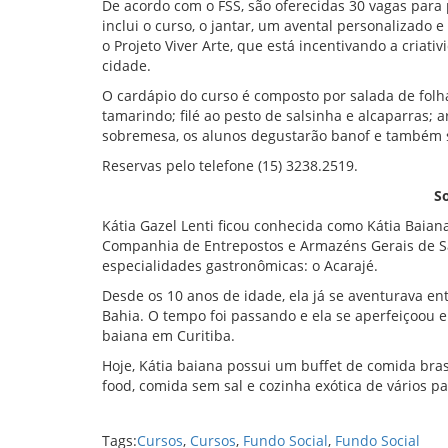
De acordo com o FSS, são oferecidas 30 vagas para 
inclui o curso, o jantar, um avental personalizado e
o Projeto Viver Arte, que está incentivando a criati
cidade.
O cardápio do curso é composto por salada de fol
tamarindo; filé ao pesto de salsinha e alcaparras; a
sobremesa, os alunos degustarão banof e também s
Reservas pelo telefone (15) 3238.2519.
So
Kátia Gazel Lenti ficou conhecida como Kátia Baian
Companhia de Entrepostos e Armazéns Gerais de S
especialidades gastronômicas: o Acarajé.
Desde os 10 anos de idade, ela já se aventurava ent
Bahia. O tempo foi passando e ela se aperfeiçoou
baiana em Curitiba.
Hoje, Kátia baiana possui um buffet de comida brasi
food, comida sem sal e cozinha exótica de vários pa
Tags:
Cursos
,
Cursos
,
Fundo Social
,
Fundo Social