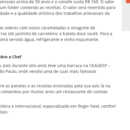
pessoas acima de 50 anos e o convite custa R$ 160. O valor
 um folder contendo as receitas. O valor será revertido para
vidade e a qualidade artística dos trabalhos artesanais da
has nobres com nozes carameladas e vinagrete de
rroz (de jasmim) de carreteiro; e batata doce souté. Para a
erá servido água, refrigerante e vinho espumante.
bre a Chef
a, pois durante oito anos teve uma barraca na CEAGESP –
ão Paulo, onde vendia uma de suas mais famosas
re as panelas e as receitas ensinadas pela sua avó, lá na
 e comandou por muitos anos um restaurante de comida
leira e internacional, especializado em finger food, comfort
íses.