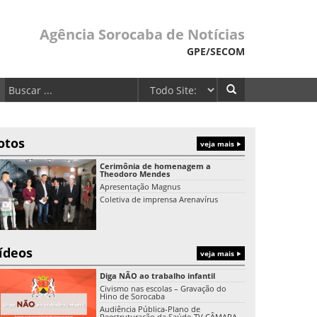
Agência Sorocaba de Notícias
GPE/SECOM
otos
veja mais
Cerimônia de homenagem a
Theodoro Mendes
Apresentação Magnus
Coletiva de imprensa Arenavírus
ídeos
veja mais
Diga NÃO ao trabalho infantil
Civismo nas escolas – Gravação do
Hino de Sorocaba
Audiência Pública-Plano de
Reestruturação da Saúde-TV CÂMARA-