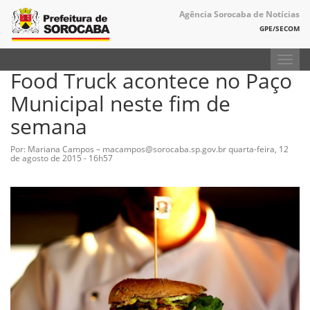
Agência Sorocaba de Notícias
GPE/SECOM
Toggl
Food Truck acontece no Paço
navig
Municipal neste fim de
semana
Por: Mariana Campos – macampos@sorocaba.sp.gov.br
quarta-feira, 12
de agosto de 2015 - 16h57