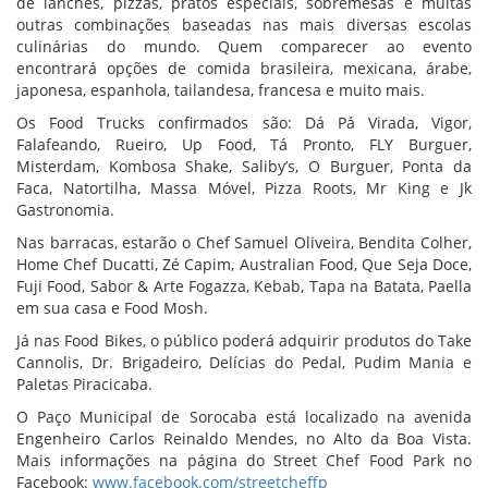
de lanches, pizzas, pratos especiais, sobremesas e muitas
outras combinações baseadas nas mais diversas escolas
culinárias do mundo. Quem comparecer ao evento
encontrará opções de comida brasileira, mexicana, árabe,
japonesa, espanhola, tailandesa, francesa e muito mais.
Os Food Trucks confirmados são: Dá Pá Virada, Vigor,
Falafeando, Rueiro, Up Food, Tá Pronto, FLY Burguer,
Misterdam, Kombosa Shake, Saliby’s, O Burguer, Ponta da
Faca, Natortilha, Massa Móvel, Pizza Roots, Mr King e Jk
Gastronomia.
Nas barracas, estarão o Chef Samuel Oliveira, Bendita Colher,
Home Chef Ducatti, Zé Capim, Australian Food, Que Seja Doce,
Fuji Food, Sabor & Arte Fogazza, Kebab, Tapa na Batata, Paella
em sua casa e Food Mosh.
Já nas Food Bikes, o público poderá adquirir produtos do Take
Cannolis, Dr. Brigadeiro, Delícias do Pedal, Pudim Mania e
Paletas Piracicaba.
O Paço Municipal de Sorocaba está localizado na avenida
Engenheiro Carlos Reinaldo Mendes, no Alto da Boa Vista.
Mais informações na página do Street Chef Food Park no
Facebook:
www.facebook.com/streetcheffp