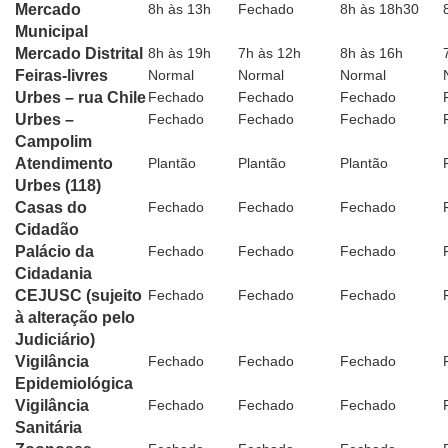
Mercado
8h às 13h
Fechado
8h às 18h30
Municipal
Mercado Distrital
8h às 19h
7h às 12h
8h às 16h
Feiras-livres
Normal
Normal
Normal
Urbes – rua Chile
Fechado
Fechado
Fechado
Urbes –
Fechado
Fechado
Fechado
Campolim
Atendimento
Plantão
Plantão
Plantão
Urbes (118)
Casas do
Fechado
Fechado
Fechado
Cidadão
Palácio da
Fechado
Fechado
Fechado
Cidadania
CEJUSC (sujeito
Fechado
Fechado
Fechado
à alteração pelo
Judiciário)
Vigilância
Fechado
Fechado
Fechado
Epidemiológica
Vigilância
Fechado
Fechado
Fechado
Sanitária