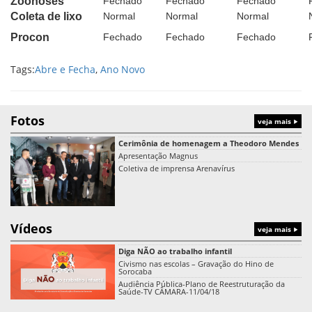
Zoonoses
Fechado
Fechado
Fechado
Coleta de lixo
Normal
Normal
Normal
Procon
Fechado
Fechado
Fechado
Tags:
Abre e Fecha
,
Ano Novo
Fotos
veja mais
Cerimônia de homenagem a Theodoro Mendes
Apresentação Magnus
Coletiva de imprensa Arenavírus
Vídeos
veja mais
Diga NÃO ao trabalho infantil
Civismo nas escolas – Gravação do Hino de
Sorocaba
Audiência Pública-Plano de Reestruturação da
Saúde-TV CÂMARA-11/04/18