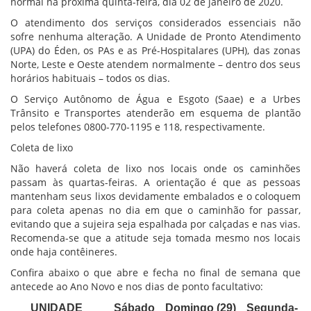
normal na próxima quinta-feira, dia 02 de janeiro de 2020.
O atendimento dos serviços considerados essenciais não
sofre nenhuma alteração. A Unidade de Pronto Atendimento
(UPA) do Éden, os PAs e as Pré-Hospitalares (UPH), das zonas
Norte, Leste e Oeste atendem normalmente – dentro dos seus
horários habituais – todos os dias.
O Serviço Autônomo de Água e Esgoto (Saae) e a Urbes
Trânsito e Transportes atenderão em esquema de plantão
pelos telefones 0800-770-1195 e 118, respectivamente.
Coleta de lixo
Não haverá coleta de lixo nos locais onde os caminhões
passam às quartas-feiras. A orientação é que as pessoas
mantenham seus lixos devidamente embalados e o coloquem
para coleta apenas no dia em que o caminhão for passar,
evitando que a sujeira seja espalhada por calçadas e nas vias.
Recomenda-se que a atitude seja tomada mesmo nos locais
onde haja contêineres.
Confira abaixo o que abre e fecha no final de semana que
antecede ao Ano Novo e nos dias de ponto facultativo:
UNIDADE
Sábado
Domingo (29)
Segunda-