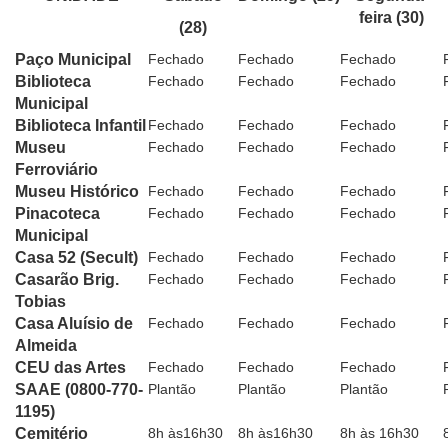
feira (30)
(28)
Paço Municipal
Fechado
Fechado
Fechado
Biblioteca
Fechado
Fechado
Fechado
Municipal
Biblioteca Infantil
Fechado
Fechado
Fechado
Museu
Fechado
Fechado
Fechado
Ferroviário
Museu Histórico
Fechado
Fechado
Fechado
Pinacoteca
Fechado
Fechado
Fechado
Municipal
Casa 52 (Secult)
Fechado
Fechado
Fechado
Casarão Brig.
Fechado
Fechado
Fechado
Tobias
Casa Aluísio de
Fechado
Fechado
Fechado
Almeida
CEU das Artes
Fechado
Fechado
Fechado
SAAE (0800-770-
Plantão
Plantão
Plantão
1195)
Cemitério
8h às16h30
8h às16h30
8h às 16h30