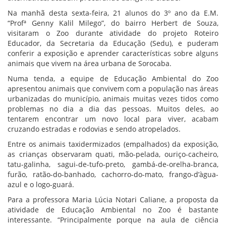
Na manhã desta sexta-feira, 21 alunos do 3º ano da E.M.
“Profª Genny Kalil Milego”, do bairro Herbert de Souza,
visitaram o Zoo durante atividade do projeto Roteiro
Educador, da Secretaria da Educação (Sedu), e puderam
conferir a exposição e aprender características sobre alguns
animais que vivem na área urbana de Sorocaba.
Numa tenda, a equipe de Educação Ambiental do Zoo
apresentou animais que convivem com a população nas áreas
urbanizadas do município, animais muitas vezes tidos como
problemas no dia a dia das pessoas. Muitos deles, ao
tentarem encontrar um novo local para viver, acabam
cruzando estradas e rodovias e sendo atropelados.
Entre os animais taxidermizados (empalhados) da exposição,
as crianças observaram quati, mão-pelada, ouriço-cacheiro,
tatu-galinha, sagui-de-tufo-preto, gambá-de-orelha-branca,
furão, ratão-do-banhado, cachorro-do-mato, frango-d’àgua-
azul e o logo-guará.
Para a professora Maria Lúcia Notari Caliane, a proposta da
atividade de Educação Ambiental no Zoo é bastante
interessante. “Principalmente porque na aula de ciência