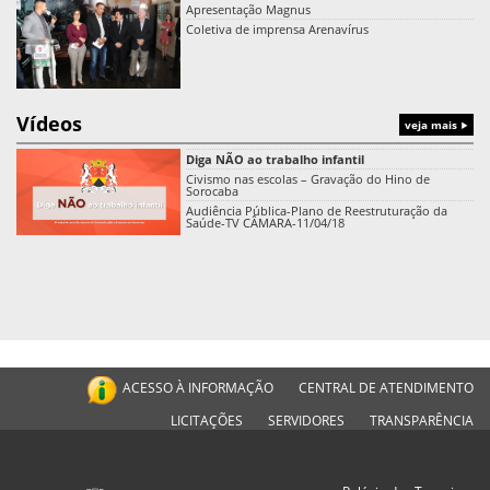
Apresentação Magnus
Coletiva de imprensa Arenavírus
Vídeos
veja mais
Diga NÃO ao trabalho infantil
Civismo nas escolas – Gravação do Hino de
Sorocaba
Audiência Pública-Plano de Reestruturação da
Saúde-TV CÂMARA-11/04/18
ACESSO À INFORMAÇÃO
CENTRAL DE ATENDIMENTO
LICITAÇÕES
SERVIDORES
TRANSPARÊNCIA