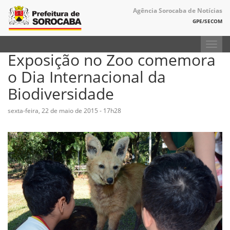
Agência Sorocaba de Notícias
GPE/SECOM
Toggl
Exposição no Zoo comemora
navig
o Dia Internacional da
Biodiversidade
sexta-feira, 22 de maio de 2015 - 17h28