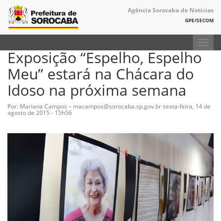
Agência Sorocaba de Notícias
GPE/SECOM
Toggl
Exposição “Espelho, Espelho
navig
Meu” estará na Chácara do
Idoso na próxima semana
Por: Mariana Campos – macampos@sorocaba.sp.gov.br
sexta-feira, 14 de
agosto de 2015 - 15h56