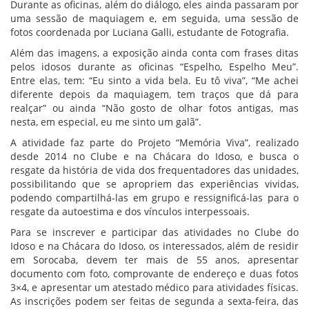
Durante as oficinas, além do diálogo, eles ainda passaram por
uma sessão de maquiagem e, em seguida, uma sessão de
fotos coordenada por Luciana Galli, estudante de Fotografia.
Além das imagens, a exposição ainda conta com frases ditas
pelos idosos durante as oficinas “Espelho, Espelho Meu”.
Entre elas, tem: “Eu sinto a vida bela. Eu tô viva”, “Me achei
diferente depois da maquiagem, tem traços que dá para
realçar” ou ainda “Não gosto de olhar fotos antigas, mas
nesta, em especial, eu me sinto um galã”.
A atividade faz parte do Projeto “Memória Viva”, realizado
desde 2014 no Clube e na Chácara do Idoso, e busca o
resgate da história de vida dos frequentadores das unidades,
possibilitando que se apropriem das experiências vividas,
podendo compartilhá-las em grupo e ressignificá-las para o
resgate da autoestima e dos vínculos interpessoais.
Para se inscrever e participar das atividades no Clube do
Idoso e na Chácara do Idoso, os interessados, além de residir
em Sorocaba, devem ter mais de 55 anos, apresentar
documento com foto, comprovante de endereço e duas fotos
3×4, e apresentar um atestado médico para atividades físicas.
As inscrições podem ser feitas de segunda a sexta-feira, das