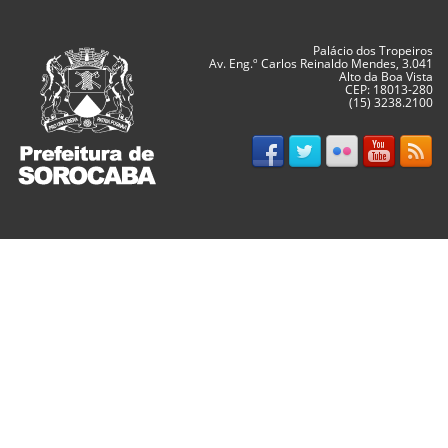
Palácio dos Tropeiros
Av. Eng.º Carlos Reinaldo Mendes, 3.041
Alto da Boa Vista
CEP: 18013-280
(15) 3238.2100