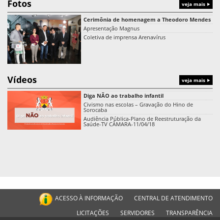
Fotos
veja mais
Cerimônia de homenagem a Theodoro Mendes
Apresentação Magnus
Coletiva de imprensa Arenavírus
Vídeos
veja mais
Diga NÃO ao trabalho infantil
Civismo nas escolas – Gravação do Hino de
Sorocaba
Audiência Pública-Plano de Reestruturação da
Saúde-TV CÂMARA-11/04/18
ACESSO À INFORMAÇÃO
CENTRAL DE ATENDIMENTO
LICITAÇÕES
SERVIDORES
TRANSPARÊNCIA