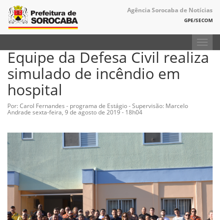
Agência Sorocaba de Notícias
GPE/SECOM
Toggl
Equipe da Defesa Civil realiza
navig
simulado de incêndio em
hospital
Por: Carol Fernandes - programa de Estágio - Supervisão: Marcelo
Andrade
sexta-feira, 9 de agosto de 2019 - 18h04