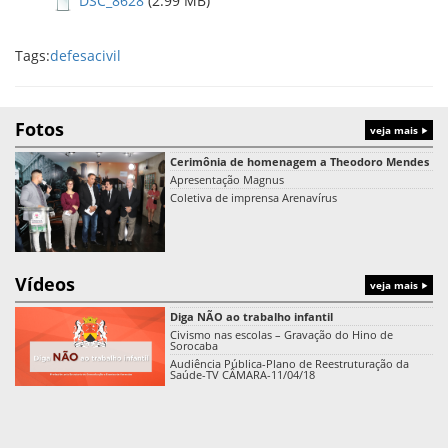
DSC_8628
(2.99 MB)
Tags:
defesacivil
Fotos
veja mais
Cerimônia de homenagem a Theodoro Mendes
Apresentação Magnus
Coletiva de imprensa Arenavírus
Vídeos
veja mais
Diga NÃO ao trabalho infantil
Civismo nas escolas – Gravação do Hino de
Sorocaba
Audiência Pública-Plano de Reestruturação da
Saúde-TV CÂMARA-11/04/18