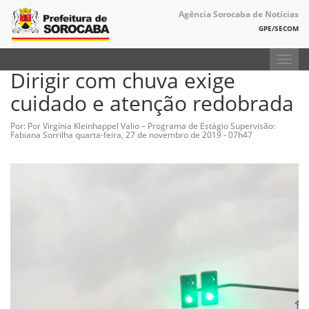
Agência Sorocaba de Notícias
GPE/SECOM
Toggl
Dirigir com chuva exige
navig
cuidado e atenção redobrada
Por: Por Virgínia Kleinhappel Valio – Programa de Estágio Supervisão:
Fabiana Sorrilha
quarta-feira, 27 de novembro de 2019 - 07h47