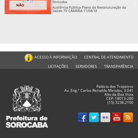
Sorocaba
Audiência Pública-Plano de Reestruturação da
Saúde-TV CÂMARA-11/04/18
ACESSO À INFORMAÇÃO
CENTRAL DE ATENDIMENTO
LICITAÇÕES
SERVIDORES
TRANSPARÊNCIA
Palácio dos Tropeiros
Av. Eng.º Carlos Reinaldo Mendes, 3.041
Alto da Boa Vista
CEP: 18013-280
(15) 3238.2100