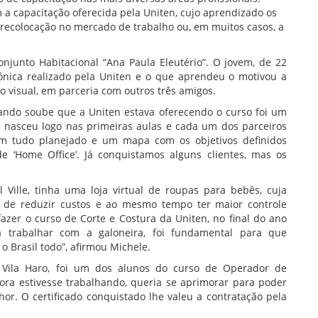
a capacitação oferecida pela Uniten, cujo aprendizado os
recolocação no mercado de trabalho ou, em muitos casos, a
njunto Habitacional “Ana Paula Eleutério”. O jovem, de 22
rônica realizado pela Uniten e o que aprendeu o motivou a
visual, em parceria com outros três amigos.
ndo soube que a Uniten estava oferecendo o curso foi um
a nasceu logo nas primeiras aulas e cada um dos parceiros
 tem tudo planejado e um mapa com os objetivos definidos
 ‘Home Office’. Já conquistamos alguns clientes, mas os
Ville, tinha uma loja virtual de roupas para bebês, cuja
 de reduzir custos e ao mesmo tempo ter maior controle
azer o curso de Corte e Costura da Uniten, no final do ano
 trabalhar com a galoneira, foi fundamental para que
 Brasil todo”, afirmou Michele.
 Vila Haro, foi um dos alunos do curso de Operador de
ora estivesse trabalhando, queria se aprimorar para poder
r. O certificado conquistado lhe valeu a contratação pela