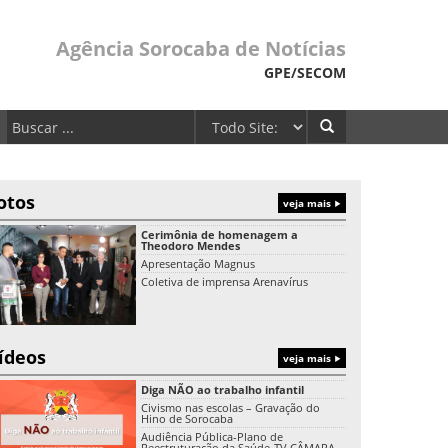
Agência Sorocaba de Notícias
GPE/SECOM
otos
veja mais
Cerimônia de homenagem a
Theodoro Mendes
Apresentação Magnus
Coletiva de imprensa Arenavírus
ídeos
veja mais
Diga NÃO ao trabalho infantil
Civismo nas escolas – Gravação do
Hino de Sorocaba
Audiência Pública-Plano de
Reestruturação da Saúde-TV CÂMARA-