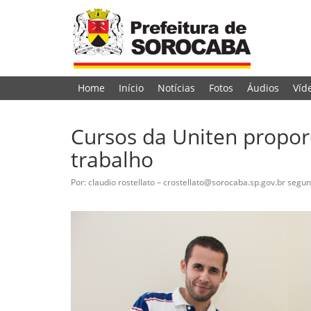
Home
Início
Notícias
Fotos
Áudios
Víd
Cursos da Uniten propo
trabalho
Por: claudio rostellato – crostellato@sorocaba.sp.gov.br
segun