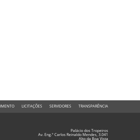
DIMENTO
LICITAÇÕES
SERVIDORES
TRANSPARÊNCIA
Palácio dos Tropeiros
Av. Eng.º Carlos Reinaldo Mendes, 3.041
Alto da Boa Vista