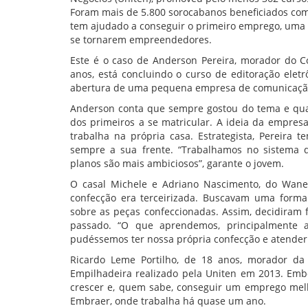
Foram mais de 5.800 sorocabanos beneficiados com 
tem ajudado a conseguir o primeiro emprego, uma 
se tornarem empreendedores.
Este é o caso de Anderson Pereira, morador do Co
anos, está concluindo o curso de editoração elet
abertura de uma pequena empresa de comunicação 
Anderson conta que sempre gostou do tema e qua
dos primeiros a se matricular. A ideia da empres
trabalha na própria casa. Estrategista, Pereira
sempre a sua frente. “Trabalhamos no sistema de
planos são mais ambiciosos”, garante o jovem.
O casal Michele e Adriano Nascimento, do Wanel 
confecção era terceirizada. Buscavam uma forma
sobre as peças confeccionadas. Assim, decidiram f
passado. “O que aprendemos, principalmente a
pudéssemos ter nossa própria confecção e atender o
Ricardo Leme Portilho, de 18 anos, morador da
Empilhadeira realizado pela Uniten em 2013. Emb
crescer e, quem sabe, conseguir um emprego melho
Embraer, onde trabalha há quase um ano.