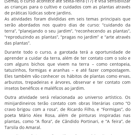
(Sema), o curso acontece até sexta-feira (17) e visa sensibilizar
as crianças para o cultivo e cuidados com as plantas através
de práticas lúdicas sobre jardins.
As atividades foram divididas em seis temas principais que
serão abordados nos quatro dias de curso: “cuidando da
terra”, “planejando o seu jardim”, “reconhecendo as plantas”,
“reproduzindo as plantas”, “pragas no jardim” e “arte através
das plantas”.
Durante todo o curso, a garotada terá a oportunidade de
aprender a cuidar da terra, além de ter contato com o solo e
com alguns bichos que vivem na terra – como centopeia,
tatuzinhos, formigas e aranhas – e até fazer compostagem.
Eles também vão conhecer os hábitos de plantas como ervas,
arbustos, trepadeiras e árvores, observar e ter contato com
insetos benéficos e maléficos ao jardim.
Outra atividade será relacionada ao universo artístico. Os
minijardineiros terão contato com obras literárias como “O
cravo brigou com a rosa”, de Ricardo Filho, e “Formigas”, do
poeta Mário Alex Rosa, além de pinturas inspiradas nas
plantas, como “A flora”, de Cândido Portinari, e “A feira”, de
Tarsila do Amaral.