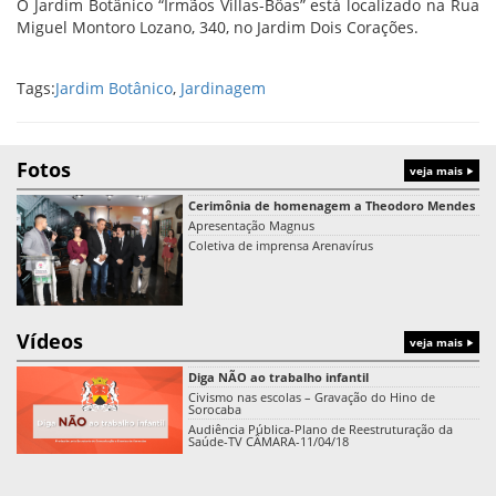
O Jardim Botânico “Irmãos Villas-Bôas” está localizado na Rua
Miguel Montoro Lozano, 340, no Jardim Dois Corações.
Tags:
Jardim Botânico
,
Jardinagem
Fotos
veja mais
Cerimônia de homenagem a Theodoro Mendes
Apresentação Magnus
Coletiva de imprensa Arenavírus
Vídeos
veja mais
Diga NÃO ao trabalho infantil
Civismo nas escolas – Gravação do Hino de
Sorocaba
Audiência Pública-Plano de Reestruturação da
Saúde-TV CÂMARA-11/04/18