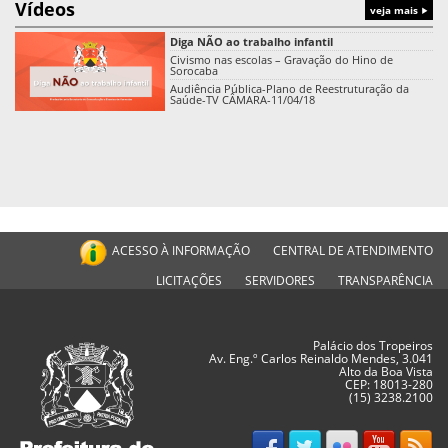
Vídeos
veja mais
Diga NÃO ao trabalho infantil
Civismo nas escolas – Gravação do Hino de
Sorocaba
Audiência Pública-Plano de Reestruturação da
Saúde-TV CÂMARA-11/04/18
ACESSO À INFORMAÇÃO
CENTRAL DE ATENDIMENTO
LICITAÇÕES
SERVIDORES
TRANSPARÊNCIA
Palácio dos Tropeiros
Av. Eng.º Carlos Reinaldo Mendes, 3.041
Alto da Boa Vista
CEP: 18013-280
(15) 3238.2100