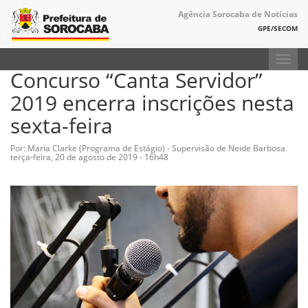
Agência Sorocaba de Notícias
GPE/SECOM
Toggl
Concurso “Canta Servidor”
navig
2019 encerra inscrições nesta
sexta-feira
Por: Maria Clarke (Programa de Estágio) - Supervisão de Neide Barbosa
terça-feira, 20 de agosto de 2019 - 16h48