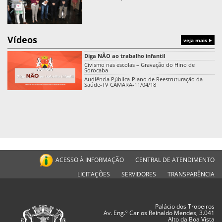
Vídeos
veja mais
Diga NÃO ao trabalho infantil
Civismo nas escolas – Gravação do Hino de
Sorocaba
Audiência Pública-Plano de Reestruturação da
Saúde-TV CÂMARA-11/04/18
ACESSO À INFORMAÇÃO
CENTRAL DE ATENDIMENTO
LICITAÇÕES
SERVIDORES
TRANSPARÊNCIA
Palácio dos Tropeiros
Av. Eng.º Carlos Reinaldo Mendes, 3.041
Alto da Boa Vista