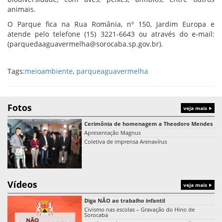
animais.
O Parque fica na Rua România, nº 150, Jardim Europa e
atende pelo telefone (15) 3221-6643 ou através do e-mail:
(parquedaaguavermelha@sorocaba.sp.gov.br).
Tags:
meioambiente
,
parqueaguavermelha
Fotos
veja mais
Cerimônia de homenagem a Theodoro Mendes
Apresentação Magnus
Coletiva de imprensa Arenavírus
Vídeos
veja mais
Diga NÃO ao trabalho infantil
Civismo nas escolas – Gravação do Hino de
Sorocaba