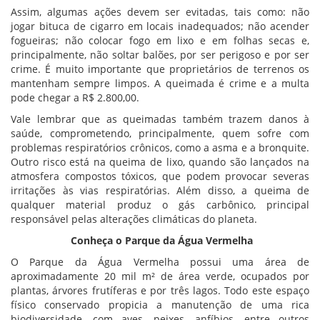
Assim, algumas ações devem ser evitadas, tais como: não
jogar bituca de cigarro em locais inadequados; não acender
fogueiras; não colocar fogo em lixo e em folhas secas e,
principalmente, não soltar balões, por ser perigoso e por ser
crime. É muito importante que proprietários de terrenos os
mantenham sempre limpos. A queimada é crime e a multa
pode chegar a R$ 2.800,00.
Vale lembrar que as queimadas também trazem danos à
saúde, comprometendo, principalmente, quem sofre com
problemas respiratórios crônicos, como a asma e a bronquite.
Outro risco está na queima de lixo, quando são lançados na
atmosfera compostos tóxicos, que podem provocar severas
irritações às vias respiratórias. Além disso, a queima de
qualquer material produz o gás carbônico, principal
responsável pelas alterações climáticas do planeta.
Conheça o Parque da Água Vermelha
O Parque da Água Vermelha possui uma área de
aproximadamente 20 mil m² de área verde, ocupados por
plantas, árvores frutíferas e por três lagos. Todo este espaço
físico conservado propicia a manutenção de uma rica
biodiversidade, com aves, peixes, anfíbios, entre outros