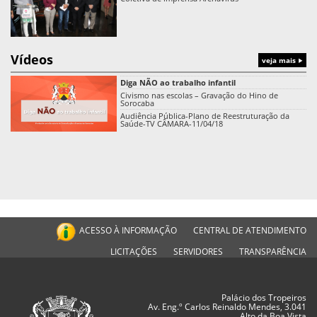
Vídeos
veja mais
Diga NÃO ao trabalho infantil
Civismo nas escolas – Gravação do Hino de
Sorocaba
Audiência Pública-Plano de Reestruturação da
Saúde-TV CÂMARA-11/04/18
ACESSO À INFORMAÇÃO
CENTRAL DE ATENDIMENTO
LICITAÇÕES
SERVIDORES
TRANSPARÊNCIA
Palácio dos Tropeiros
Av. Eng.º Carlos Reinaldo Mendes, 3.041
Alto da Boa Vista