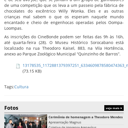
de uma competição que os leva a um passeio pela fábrica de
chocolates do excêntrico Willy Wonka. Eles e as outras
crianças mal sabem o que os esperam naquele mundo
encantado e cheio de engenhocas operadas pelos Oompa-
Loompas.
As inscrições do CineBonde podem ser feitas das 9h às 16h,
até quarta-feira (28). O Museu Histórico Sorocabano está
localizado na rua Theodoro Kaisel, 883, na Vila Hortência,
anexo ao Parque Zoológico Municipal “Quinzinho de Barros”.
13178535_1172881379397251_6334609878580474363_
(73.15 KB)
Tags:
Cultura
Fotos
veja mais
Cerimônia de homenagem a Theodoro Mendes
Apresentação Magnus
Coletiva de imprensa Arenavírus