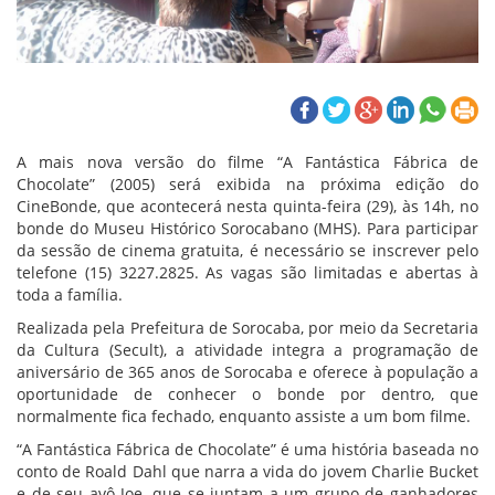
A mais nova versão do filme “A Fantástica Fábrica de
Chocolate” (2005) será exibida na próxima edição do
CineBonde, que acontecerá nesta quinta-feira (29), às 14h, no
bonde do Museu Histórico Sorocabano (MHS). Para participar
da sessão de cinema gratuita, é necessário se inscrever pelo
telefone (15) 3227.2825. As vagas são limitadas e abertas à
toda a família.
Realizada pela Prefeitura de Sorocaba, por meio da Secretaria
da Cultura (Secult), a atividade integra a programação de
aniversário de 365 anos de Sorocaba e oferece à população a
oportunidade de conhecer o bonde por dentro, que
normalmente fica fechado, enquanto assiste a um bom filme.
“A Fantástica Fábrica de Chocolate” é uma história baseada no
conto de Roald Dahl que narra a vida do jovem Charlie Bucket
e de seu avô Joe, que se juntam a um grupo de ganhadores