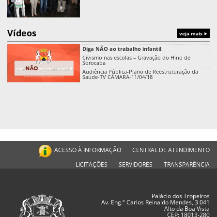
Vídeos
veja mais
Diga NÃO ao trabalho infantil
Civismo nas escolas – Gravação do Hino de
Sorocaba
Audiência Pública-Plano de Reestruturação da
Saúde-TV CÂMARA-11/04/18
ACESSO À INFORMAÇÃO
CENTRAL DE ATENDIMENTO
LICITAÇÕES
SERVIDORES
TRANSPARÊNCIA
Palácio dos Tropeiros
Av. Eng.º Carlos Reinaldo Mendes, 3.041
Alto da Boa Vista
CEP: 18013-280