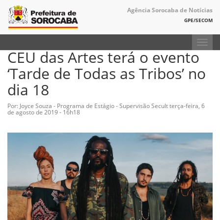
Agência Sorocaba de Notícias
GPE/SECOM
Toggl
CEU das Artes terá o evento
navig
‘Tarde de Todas as Tribos’ no
dia 18
Por: Joyce Souza - Programa de Estágio - Supervisão Secult
terça-feira, 6
de agosto de 2019 - 16h18