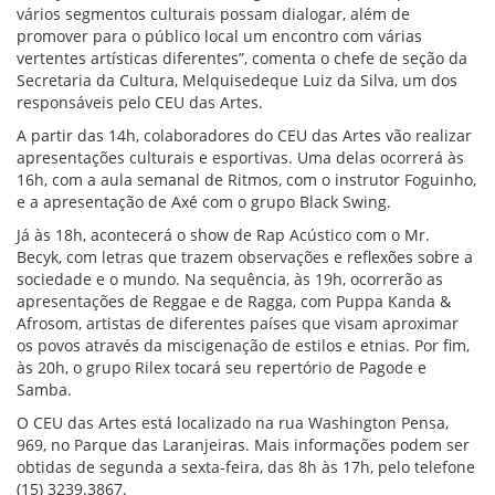
vários segmentos culturais possam dialogar, além de
promover para o público local um encontro com várias
vertentes artísticas diferentes”, comenta o chefe de seção da
Secretaria da Cultura, Melquisedeque Luiz da Silva, um dos
responsáveis pelo CEU das Artes.
A partir das 14h, colaboradores do CEU das Artes vão realizar
apresentações culturais e esportivas. Uma delas ocorrerá às
16h, com a aula semanal de Ritmos, com o instrutor Foguinho,
e a apresentação de Axé com o grupo Black Swing.
Já às 18h, acontecerá o show de Rap Acústico com o Mr.
Becyk, com letras que trazem observações e reflexões sobre a
sociedade e o mundo. Na sequência, às 19h, ocorrerão as
apresentações de Reggae e de Ragga, com Puppa Kanda &
Afrosom, artistas de diferentes países que visam aproximar
os povos através da miscigenação de estilos e etnias. Por fim,
às 20h, o grupo Rilex tocará seu repertório de Pagode e
Samba.
O CEU das Artes está localizado na rua Washington Pensa,
969, no Parque das Laranjeiras. Mais informações podem ser
obtidas de segunda a sexta-feira, das 8h às 17h, pelo telefone
(15) 3239.3867.