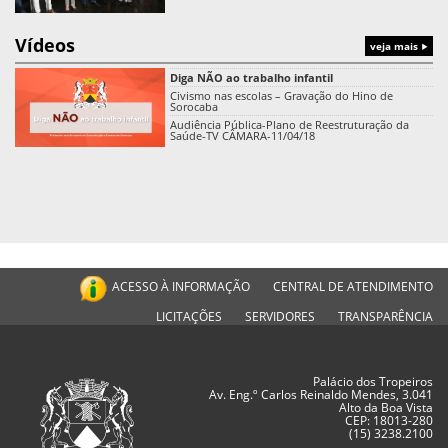
Vídeos
veja mais
Diga NÃO ao trabalho infantil
Civismo nas escolas – Gravação do Hino de
Sorocaba
Audiência Pública-Plano de Reestruturação da
Saúde-TV CÂMARA-11/04/18
ACESSO À INFORMAÇÃO
CENTRAL DE ATENDIMENTO
LICITAÇÕES
SERVIDORES
TRANSPARÊNCIA
Palácio dos Tropeiros
Av. Eng.º Carlos Reinaldo Mendes, 3.041
Alto da Boa Vista
CEP: 18013-280
(15) 3238.2100