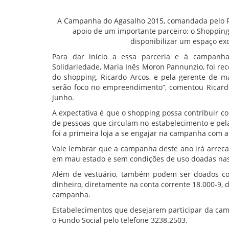
A Campanha do Agasalho 2015, comandada pelo Fu
apoio de um importante parceiro: o Shopping 
disponibilizar um espaço ex
Para dar início a essa parceria e à campanha
Solidariedade, Maria Inês Moron Pannunzio, foi re
do shopping, Ricardo Arcos, e pela gerente de ma
serão foco no empreendimento”, comentou Ricardo
junho.
A expectativa é que o shopping possa contribuir 
de pessoas que circulam no estabelecimento e pela 
foi a primeira loja a se engajar na campanha com 
Vale lembrar que a campanha deste ano irá arrec
em mau estado e sem condições de uso doadas nas
Além de vestuário, também podem ser doados co
dinheiro, diretamente na conta corrente 18.000-9, d
campanha.
Estabelecimentos que desejarem participar da ca
o Fundo Social pelo telefone 3238.2503.