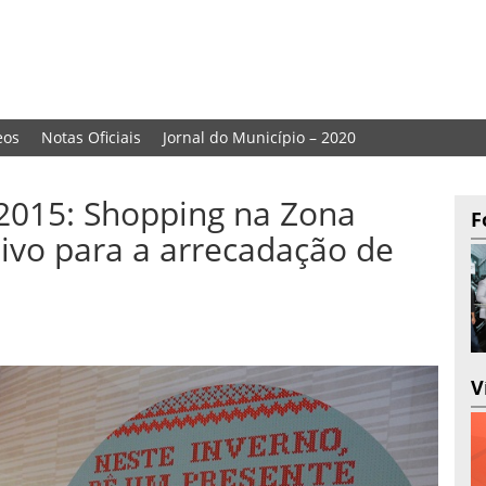
eos
Notas Oficiais
Jornal do Município – 2020
015: Shopping na Zona
F
sivo para a arrecadação de
V