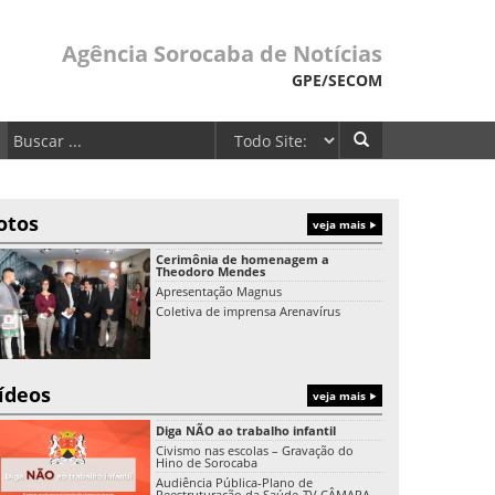
Agência Sorocaba de Notícias
GPE/SECOM
otos
veja mais
Cerimônia de homenagem a
Theodoro Mendes
Apresentação Magnus
Coletiva de imprensa Arenavírus
ídeos
veja mais
Diga NÃO ao trabalho infantil
Civismo nas escolas – Gravação do
Hino de Sorocaba
Audiência Pública-Plano de
Reestruturação da Saúde-TV CÂMARA-