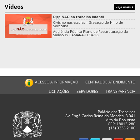
Vídeos
veja mais
Diga NÃO ao trabalho infantil
Civismo nas escolas – Gravação do Hino de
Sorocaba
Audiência Pública-Plano de Reestruturação da
Saúde-TV CÂMARA-11/04/18
ACESSO À INFORMAÇÃO
CENTRAL DE ATENDIMENTO
LICITAÇÕES
SERVIDORES
TRANSPARÊNCIA
Palácio dos Tropeiros
Av. Eng.º Carlos Reinaldo Mendes, 3.041
Alto da Boa Vista
CEP: 18013-280
(15) 3238.2100