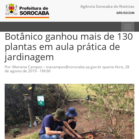
Agência Sorocaba de Notícias
GPE/SECOM
Toggl
Botânico ganhou mais de 130
navig
plantas em aula prática de
jardinagem
Por: Mariana Campos – macampos@sorocaba.sp.gov.br
quarta-feira, 28
de agosto de 2019 - 16h36