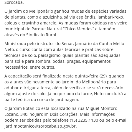
Sorocaba.
O jardim do Meliponário ganhou mudas de espécies variadas
de plantas, como a azulzinha, sálvia esplêndis, lambari-roxo,
coleus e cravinho amarelo. As mudas foram obtidas no viveiro
municipal do Parque Natural “Chico Mendes” e também
através do Sindicato Rural.
Ministrado pelo instrutor do Senar, Januário da Cunha Mello
Neto, o curso conta com aulas teóricas e práticas sobre
técnicas de solo, paisagismo, quais plantas são adequadas
para sol e para sombra, podas, pragas, equipamentos
necessários, entre outros.
A capacitação será finalizada nesta quinta-feira (29), quando
os alunos vão novamente ao jardim do Meliponário para
adubar e irrigar a terra, além de verificar se será necessário
algum ajuste do solo. Já no período da tarde, Neto concluirá a
parte teórica do curso de jardinagem.
O Jardim Botânico está localizado na rua Miguel Montoro
Lozano, 340, no Jardim Dois Corações. Mais informações
podem ser obtidas pelo telefone (15) 3235.1130 ou pelo e-mail
jardimbotanico@sorocaba.sp.gov.br.