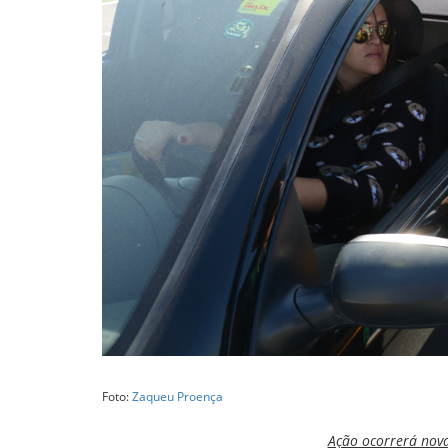
Foto:
Zaqueu Proença
Ação ocorrerá nova