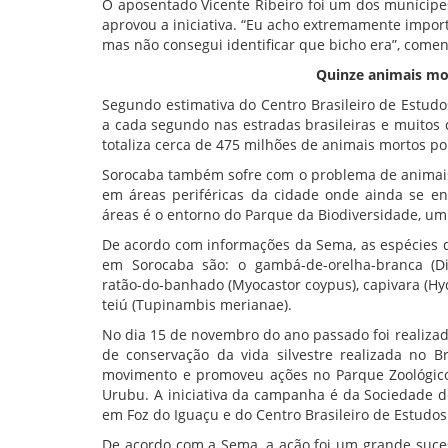
O aposentado Vicente Ribeiro foi um dos munícip
aprovou a iniciativa. “Eu acho extremamente import
mas não consegui identificar que bicho era”, comen
Quinze animais mo
Segundo estimativa do Centro Brasileiro de Estud
a cada segundo nas estradas brasileiras e muitos
totaliza cerca de 475 milhões de animais mortos po
Sorocaba também sofre com o problema de animais 
em áreas periféricas da cidade onde ainda se e
áreas é o entorno do Parque da Biodiversidade, um do
De acordo com informações da Sema, as espécies 
em Sorocaba são: o gambá-de-orelha-branca (Dide
ratão-do-banhado (Myocastor coypus), capivara (H
teiú (Tupinambis merianae).
No dia 15 de novembro do ano passado foi realiz
de conservação da vida silvestre realizada no B
movimento e promoveu ações no Parque Zoológico 
Urubu. A iniciativa da campanha é da Sociedade de
em Foz do Iguaçu e do Centro Brasileiro de Estudos
De acordo com a Sema, a ação foi um grande suce