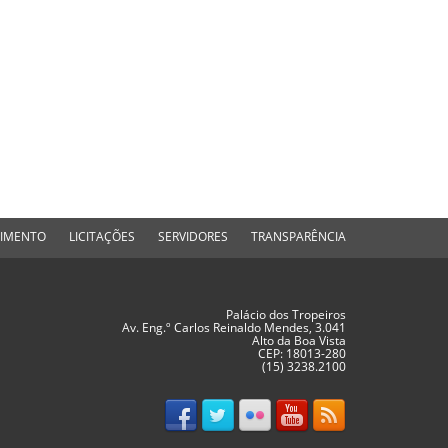
DIMENTO
LICITAÇÕES
SERVIDORES
TRANSPARÊNCIA
Palácio dos Tropeiros
Av. Eng.º Carlos Reinaldo Mendes, 3.041
Alto da Boa Vista
CEP: 18013-280
(15) 3238.2100