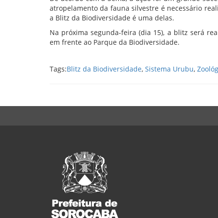
atropelamento da fauna silvestre é necessário real
a Blitz da Biodiversidade é uma delas.
Na próxima segunda-feira (dia 15), a blitz será re
em frente ao Parque da Biodiversidade.
Tags:
Blitz da Biodiversidade
,
Sistema Urubu
,
Zoológ