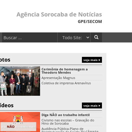
Agência Sorocaba de Notícias
GPE/SECOM
otos
veja mais
Cerimônia de homenagem a
Theodoro Mendes
Apresentação Magnus
Coletiva de imprensa Arenavírus
ídeos
veja mais
Diga NÃO ao trabalho infantil
Civismo nas escolas – Gravação do
Hino de Sorocaba
Audiência Pública-Plano de
Reestruturação da Saúde-TV CÂMARA-