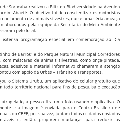
ra de Sorocaba realizou a Blitz da Biodiversidade na Avenida
rdim Abaeté. O objetivo foi de conscientizar os motoristas
ropelamento de animais silvestres, que é uma séria ameaça
oram abordados pela equipe da Secretaria do Meio Ambiente
assaram pelo local.
da extensa programação especial em comemoração ao Dia
zinho de Barros” e do Parque Natural Municipal Corredores
”, com máscaras de animais silvestres, como onça-pintada,
lacas, adesivos e material informativo chamaram a atenção
ontou com apoio da Urbes – Trânsito e Transportes.
gou o Sistema Urubu, um aplicativo de celular gratuito que
 todo território nacional para fins de pesquisa e execução
atropelado, a pessoa tira uma foto usando o aplicativo. O
mente e a imagem é enviada para o Centro Brasileiro de
ionais do CBEE, por sua vez, juntam todos os dados enviados
eráveis e, então, proporem mudanças para reduzir os