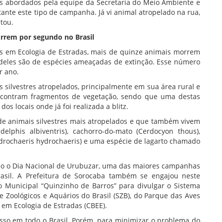
es abordados pela equipe da Secretaria do Meio Ambiente e
ante este tipo de campanha. Já vi animal atropelado na rua,
tou.
rrem por segundo no Brasil
os em Ecologia de Estradas, mais de quinze animais morrem
 deles são de espécies ameaçadas de extinção. Esse número
r ano.
silvestres atropelados, principalmente em sua área rural e
ncontram fragmentos de vegetação, sendo que uma destas
s locais onde já foi realizada a blitz.
de animais silvestres mais atropelados e que também vivem
lphis albiventris), cachorro-do-mato (Cerdocyon thous),
ydrochaeris hydrochaeris) e uma espécie de lagarto chamado
ado o Dia Nacional de Urubuzar, uma das maiores campanhas
rasil. A Prefeitura de Sorocaba também se engajou neste
Municipal “Quinzinho de Barros” para divulgar o Sistema
 Zoológicos e Aquários do Brasil (SZB), do Parque das Aves
 em Ecologia de Estradas (CBEE).
sso em todo o Brasil. Porém, para minimizar o problema do