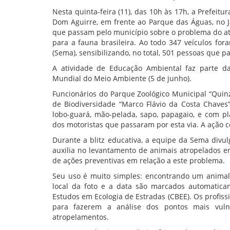
Nesta quinta-feira (11), das 10h às 17h, a Prefeitu
Dom Aguirre, em frente ao Parque das Águas, no Ja
que passam pelo município sobre o problema do at
para a fauna brasileira. Ao todo 347 veículos f
(Sema), sensibilizando, no total, 501 pessoas que p
A atividade de Educação Ambiental faz parte 
Mundial do Meio Ambiente (5 de junho).
Funcionários do Parque Zoológico Municipal “Quin
de Biodiversidade “Marco Flávio da Costa Chaves
lobo-guará, mão-pelada, sapo, papagaio, e com p
dos motoristas que passaram por esta via. A ação c
Durante a blitz educativa, a equipe da Sema divul
auxilia no levantamento de animais atropelados em
de ações preventivas em relação a este problema.
Seu uso é muito simples: encontrando um animal 
local da foto e a data são marcados automatica
Estudos em Ecologia de Estradas (CBEE). Os profiss
para fazerem a análise dos pontos mais vuln
atropelamentos.