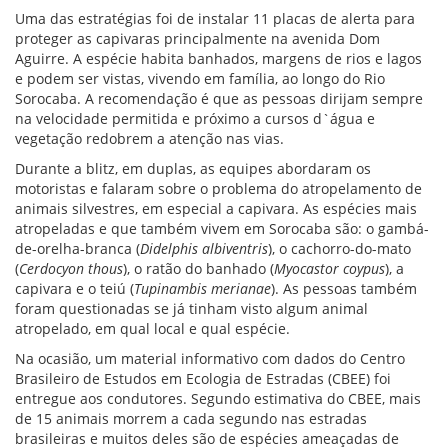
Uma das estratégias foi de instalar 11 placas de alerta para
proteger as capivaras principalmente na avenida Dom
Aguirre. A espécie habita banhados, margens de rios e lagos
e podem ser vistas, vivendo em família, ao longo do Rio
Sorocaba. A recomendação é que as pessoas dirijam sempre
na velocidade permitida e próximo a cursos d`água e
vegetação redobrem a atenção nas vias.
Durante a blitz, em duplas, as equipes abordaram os
motoristas e falaram sobre o problema do atropelamento de
animais silvestres, em especial a capivara. As espécies mais
atropeladas e que também vivem em Sorocaba são: o gambá-
de-orelha-branca (
Didelphis albiventris
), o cachorro-do-mato
(
Cerdocyon thous
), o ratão do banhado (
Myocastor coypus
), a
capivara e o teiú (
Tupinambis merianae
). As pessoas também
foram questionadas se já tinham visto algum animal
atropelado, em qual local e qual espécie.
Na ocasião, um material informativo com dados do Centro
Brasileiro de Estudos em Ecologia de Estradas (CBEE) foi
entregue aos condutores. Segundo estimativa do CBEE, mais
de 15 animais morrem a cada segundo nas estradas
brasileiras e muitos deles são de espécies ameaçadas de