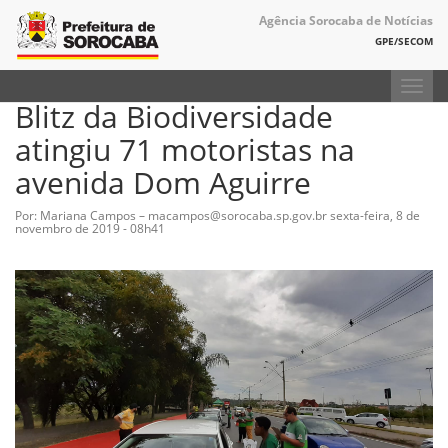
Agência Sorocaba de Notícias
GPE/SECOM
Toggl
Blitz da Biodiversidade
navig
atingiu 71 motoristas na
avenida Dom Aguirre
Por: Mariana Campos – macampos@sorocaba.sp.gov.br
sexta-feira, 8 de
novembro de 2019 - 08h41