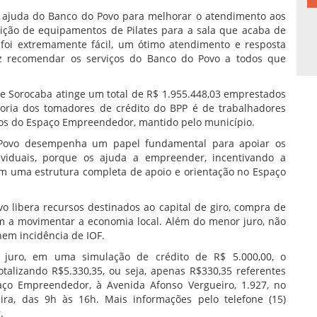
 a ajuda do Banco do Povo para melhorar o atendimento aos
sição de equipamentos de Pilates para a sala que acaba de
, foi extremamente fácil, um ótimo atendimento e resposta
iz recomendar os serviços do Banco do Povo a todos que
 Sorocaba atinge um total de R$ 1.955.448,03 emprestados
oria dos tomadores de crédito do BPP é de trabalhadores
ços do Espaço Empreendedor, mantido pelo município.
o Povo desempenha um papel fundamental para apoiar os
viduais, porque os ajuda a empreender, incentivando a
tém uma estrutura completa de apoio e orientação no Espaço
 libera recursos destinados ao capital de giro, compra de
m a movimentar a economia local. Além do menor juro, não
nem incidência de IOF.
 juro, em uma simulação de crédito de R$ 5.000,00, o
talizando R$5.330,35, ou seja, apenas R$330,35 referentes
ço Empreendedor, à Avenida Afonso Vergueiro, 1.927, no
ra, das 9h às 16h. Mais informações pelo telefone (15)
r.