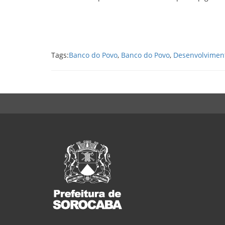
Tags:
Banco do Povo
,
Banco do Povo
,
Desenvolvimen