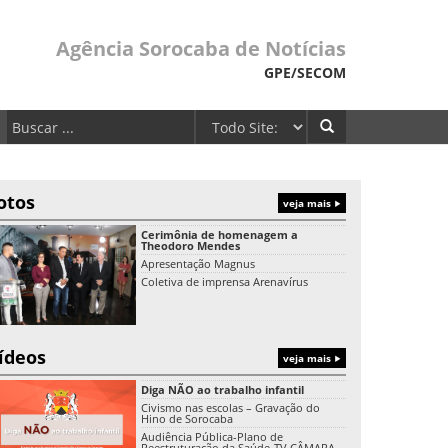
Agência Sorocaba de Notícias
GPE/SECOM
otos
veja mais
Cerimônia de homenagem a
Theodoro Mendes
Apresentação Magnus
Coletiva de imprensa Arenavírus
ídeos
veja mais
Diga NÃO ao trabalho infantil
Civismo nas escolas – Gravação do
Hino de Sorocaba
Audiência Pública-Plano de
Reestruturação da Saúde-TV CÂMARA-