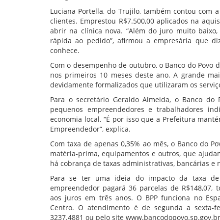
Luciana Portella, do Trujilo, também contou com
clientes. Emprestou R$7.500,00 aplicados na aqui
abrir na clínica nova. “Além do juro muito baixo
rápida ao pedido”, afirmou a empresária que d
conhece.
Com o desempenho de outubro, o Banco do Povo de
nos primeiros 10 meses deste ano. A grande mai
devidamente formalizados que utilizaram os servi
Para o secretário Geraldo Almeida, o Banco d
pequenos empreendedores e trabalhadores indi
economia local. “É por isso que a Prefeitura man
Empreendedor”, explica.
Com taxa de apenas 0,35% ao mês, o Banco do Povo
matéria-prima, equipamentos e outros, que ajuda
há cobrança de taxas administrativas, bancárias e 
Para se ter uma ideia do impacto da taxa de
empreendedor pagará 36 parcelas de R$148,07, to
aos juros em três anos. O BPP funciona no Espa
Centro. O atendimento é de segunda a sexta-fei
3237.4881 ou pelo site www.bancodopovo.sp.gov.b