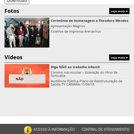
Download
Fotos
veja mais
Cerimônia de homenagem a Theodoro Mendes
Apresentação Magnus
Coletiva de imprensa Arenavírus
Vídeos
veja mais
Diga NÃO ao trabalho infantil
Civismo nas escolas – Gravação do Hino de
Sorocaba
Audiência Pública-Plano de Reestruturação da
Saúde-TV CÂMARA-11/04/18
ACESSO À INFORMAÇÃO
CENTRAL DE ATENDIMENTO