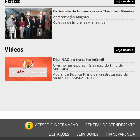
Fotos
veja mais
Cerimônia de homenagem a Theodoro Mendes
Apresentação Magnus
Coletiva de imprensa Arenavírus
Vídeos
veja mais
Diga NÃO ao trabalho infantil
Civismo nas escolas – Gravação do Hino de
Sorocaba
Audiência Pública-Plano de Reestruturação da
Saúde-TV CÂMARA-11/04/18
ACESSO À INFORMAÇÃO
CENTRAL DE ATENDIMENTO
LICITAÇÕES
SERVIDORES
TRANSPARÊNCIA