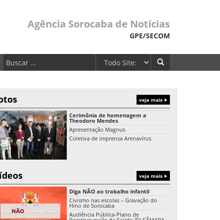
Agência Sorocaba de Notícias
GPE/SECOM
otos
veja mais
Cerimônia de homenagem a
Theodoro Mendes
Apresentação Magnus
Coletiva de imprensa Arenavírus
ídeos
veja mais
Diga NÃO ao trabalho infantil
Civismo nas escolas – Gravação do
Hino de Sorocaba
Audiência Pública-Plano de
Reestruturação da Saúde-TV CÂMARA-