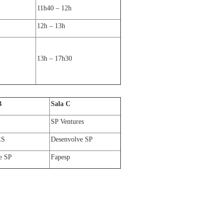
11h40 – 12h
12h – 13h
13h – 17h30
B
Sala C
SP Ventures
ES
Desenvolve SP
e SP
Fapesp