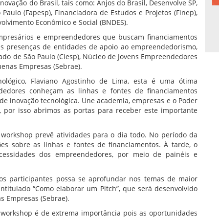
inovação do Brasil, tais como: Anjos do Brasil, Desenvolve SP,
aulo (Fapesp), Financiadora de Estudos e Projetos (Finep),
volvimento Econômico e Social (BNDES).
empresários e empreendedores que buscam financiamentos
m as presenças de entidades de apoio ao empreendedorismo,
tado de São Paulo (Ciesp), Núcleo de Jovens Empreendedores
quenas Empresas (Sebrae).
ológico, Flaviano Agostinho de Lima, esta é uma ótima
edores conheçam as linhas e fontes de financiamentos
 de inovação tecnológica. Une academia, empresas e o Poder
 por isso abrimos as portas para receber este importante
 workshop prevê atividades para o dia todo. No período da
es sobre as linhas e fontes de financiamentos. À tarde, o
ecessidades dos empreendedores, por meio de painéis e
os participantes possa se aprofundar nos temas de maior
 intitulado “Como elaborar um Pitch”, que será desenvolvido
as Empresas (Sebrae).
 o workshop é de extrema importância pois as oportunidades