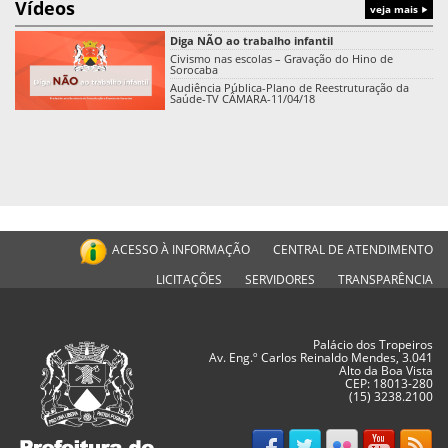
Vídeos
veja mais
Diga NÃO ao trabalho infantil
Civismo nas escolas – Gravação do Hino de
Sorocaba
Audiência Pública-Plano de Reestruturação da
Saúde-TV CÂMARA-11/04/18
ACESSO À INFORMAÇÃO
CENTRAL DE ATENDIMENTO
LICITAÇÕES
SERVIDORES
TRANSPARÊNCIA
Palácio dos Tropeiros
Av. Eng.º Carlos Reinaldo Mendes, 3.041
Alto da Boa Vista
CEP: 18013-280
(15) 3238.2100