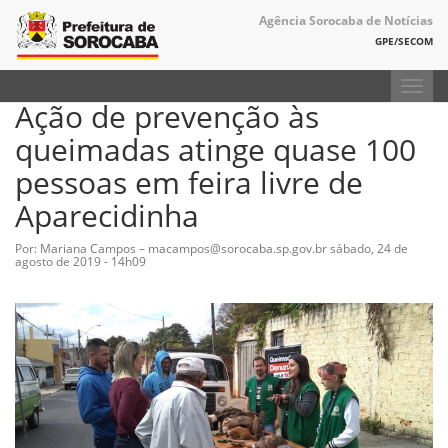
Agência Sorocaba de Notícias
GPE/SECOM
Toggl
Ação de prevenção às
navig
queimadas atinge quase 100
pessoas em feira livre de
Aparecidinha
Por: Mariana Campos – macampos@sorocaba.sp.gov.br
sábado, 24 de
agosto de 2019 - 14h09