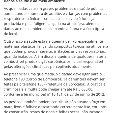
Danos à saúde e ao meio ambiente
As queimadas causam graves problemas de saúde pública,
aumentando o número de adultos e crianças com problemas
respiratórios crônicos, como a asma, devido à fumaça
produzida e pela fuligem lançada na atmosfera, além de
danos ao meio ambiente, dizimando a fauna e a flora típica
do local.
Outro risco a saúde está na queima de lixo, especialmente
materiais plásticos, lançando compostos tóxicos na atmosfera
que podem provocar severas irritações às vias respiratórias,
quando inalados. Além disso, a queima de qualquer material
combustível produz o gás carbônico, principal responsável
pelas alterações climáticas perceptíveis atualmente.
Ao presenciar uma queimada, o cidadão deve ligar para o
telefone 193 (Corpo de Bombeiros). Já denúncias devem ser
feitas pelo telefone 156 (Prefeitura de Sorocaba). A prática é
criminosa e a multa pode chegar em até R$ 3.030,00,
conforme a lei municipal nº 10.151, de 27 de junho de 2012.
As pessoas também podem contribuir não ateando fogo em
mato, lixos e folhas; descartando corretamente lixo, entulhos
de construção, restos de poda e folhas secas; não jogando