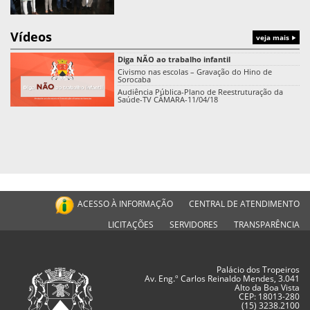
Vídeos
veja mais
Diga NÃO ao trabalho infantil
Civismo nas escolas – Gravação do Hino de
Sorocaba
Audiência Pública-Plano de Reestruturação da
Saúde-TV CÂMARA-11/04/18
ACESSO À INFORMAÇÃO
CENTRAL DE ATENDIMENTO
LICITAÇÕES
SERVIDORES
TRANSPARÊNCIA
Palácio dos Tropeiros
Av. Eng.º Carlos Reinaldo Mendes, 3.041
Alto da Boa Vista
CEP: 18013-280
(15) 3238.2100