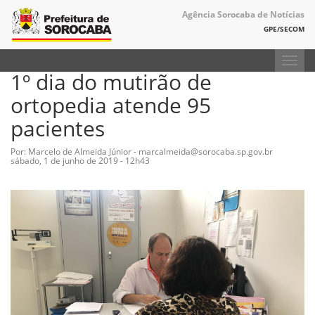
Agência Sorocaba de Notícias
GPE/SECOM
Toggl
1º dia do mutirão de
navig
ortopedia atende 95
pacientes
Por: Marcelo de Almeida Júnior - marcalmeida@sorocaba.sp.gov.br
sábado, 1 de junho de 2019 - 12h43