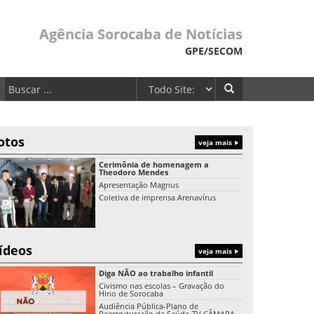
Agência Sorocaba de Notícias
GPE/SECOM
otos
veja mais
Cerimônia de homenagem a
Theodoro Mendes
Apresentação Magnus
Coletiva de imprensa Arenavírus
ídeos
veja mais
Diga NÃO ao trabalho infantil
Civismo nas escolas – Gravação do
Hino de Sorocaba
Audiência Pública-Plano de
Reestruturação da Saúde-TV CÂMARA-