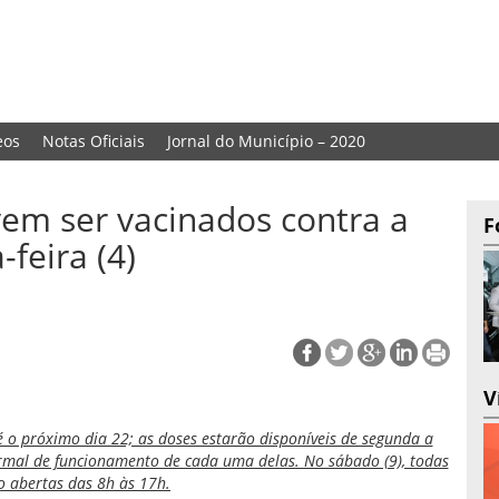
eos
Notas Oficiais
Jornal do Município – 2020
em ser vacinados contra a
F
-feira (4)
V
o próximo dia 22; as doses estarão disponíveis de segunda a
ormal de funcionamento de cada uma delas. No sábado (9), todas
o abertas das 8h às 17h.