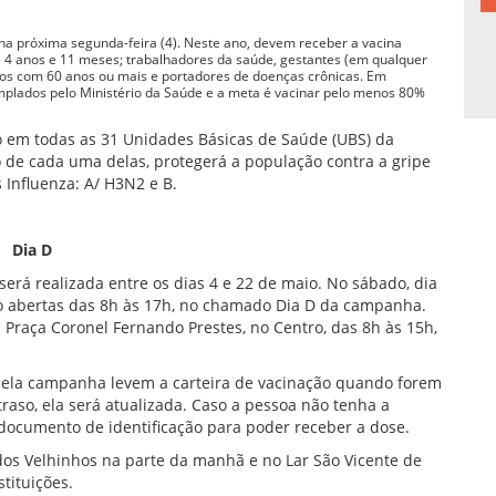
na próxima segunda-feira (4). Neste ano, devem receber a vacina
e 4 anos e 11 meses; trabalhadores da saúde, gestantes (em qualquer
ultos com 60 anos ou mais e portadores de doenças crônicas. Em
plados pelo Ministério da Saúde e a meta é vacinar pelo menos 80%
io em todas as 31 Unidades Básicas de Saúde (UBS) da
 de cada uma delas, protegerá a população contra a gripe
 Influenza: A/ H3N2 e B.
Dia D
erá realizada entre os dias 4 e 22 de maio. No sábado, dia
ão abertas das 8h às 17h, no chamado Dia D da campanha.
Praça Coronel Fernando Prestes, no Centro, das 8h às 15h,
pela campanha levem a carteira de vacinação quando forem
aso, ela será atualizada. Caso a pessoa não tenha a
 documento de identificação para poder receber a dose.
 dos Velhinhos na parte da manhã e no Lar São Vicente de
tituições.