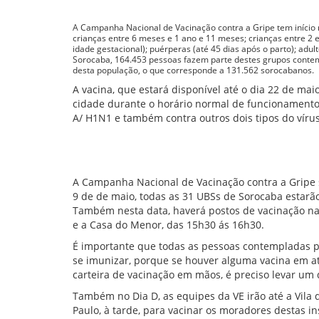
A Campanha Nacional de Vacinação contra a Gripe tem início 
crianças entre 6 meses e 1 ano e 11 meses; crianças entre 2 
idade gestacional); puérperas (até 45 dias após o parto); ad
Sorocaba, 164.453 pessoas fazem parte destes grupos contem
desta população, o que corresponde a 131.562 sorocabanos.
A vacina, que estará disponível até o dia 22 de ma
cidade durante o horário normal de funcionamento
A/ H1N1 e também contra outros dois tipos do vírus
A Campanha Nacional de Vacinação contra a Gripe s
9 de de maio, todas as 31 UBSs de Sorocaba estar
Também nesta data, haverá postos de vacinação na 
e a Casa do Menor, das 15h30 ás 16h30.
É importante que todas as pessoas contempladas 
se imunizar, porque se houver alguma vacina em atr
carteira de vacinação em mãos, é preciso levar um
Também no Dia D, as equipes da VE irão até a Vila
Paulo, à tarde, para vacinar os moradores destas ins